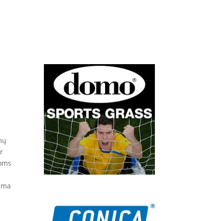
umų
r
koms
nama