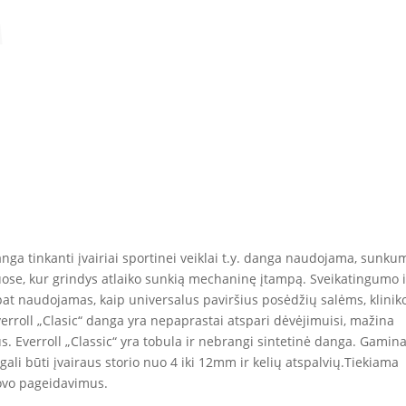
anga tinkanti įvairiai sportinei veiklai t.y. danga naudojama, sunk
ruose, kur grindys atlaiko sunkią mechaninę įtampą. Sveikatingumo i
 pat naudojamas, kaip universalus paviršius posėdžių salėms, klini
erroll „Clasic“ danga yra nepaprastai atspari dėvėjimuisi, mažina
us. Everroll „Classic“ yra tobula ir nebrangi sintetinė danga. Gami
li būti įvairaus storio nuo 4 iki 12mm ir kelių atspalvių.Tiekiama
kovo pageidavimus.