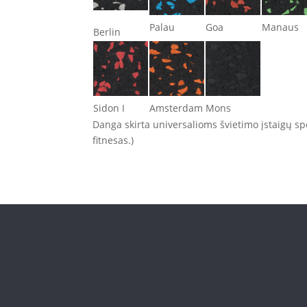
Palau
Goa
Manaus
Berlin
Sidon I
Amsterdam
Mons
Danga skirta universalioms švietimo įstaigų spo
fitnesas.)