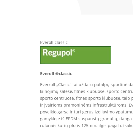
Everoll classic
Everoll ®classic
Everroll „Clasic“ tai uždarų patalpų sportinė d
kilnojimų salėse, fitnes klubuose, sporto cent
sporto centruose, fitnes sporto klubuose, taip
ir įvairioms pramoninėms infrastruktūroms. Ev
poveikio garsą ir turi gerus izoliavimo ypatum
gamykloje iš EPDM suspaustų granulių, danga ga
rulonais kurių plotis 125mm. ilgis pagal užsa